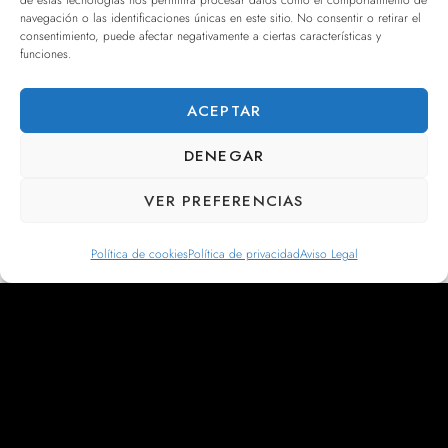
de estas tecnologías nos permitirá procesar datos como el comportamiento de
navegación o las identificaciones únicas en este sitio. No consentir o retirar el
consentimiento, puede afectar negativamente a ciertas características y
funciones.
ACEPTAR
DENEGAR
VER PREFERENCIAS
Política de cookies
Política de privacidad
Aviso Legal