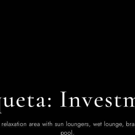
Nuestras propiedades
Áreas de actuación
Servicios
Con
queta:
Invest
elaxation area with sun loungers, wet lounge, braai
pool.