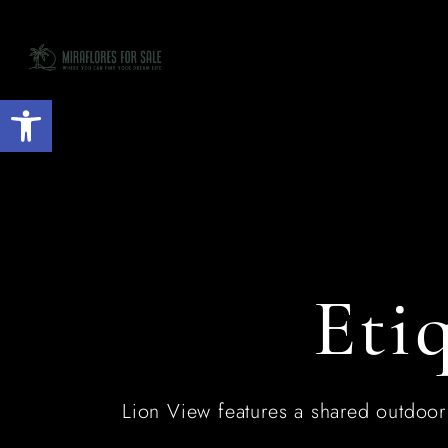
Inicio
Acerca de mí
Abrir barra de herramientas
Eti
Lion View features a shared outdoor r