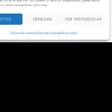
nes únicas en este sitio. No consentir o retirar el consentimiento, puede afectar
 a ciertas características y funciones.
EPTAR
DENEGAR
VER PREFERENCIAS
Política de cookies
Política de privacidad
Aviso Legal
o te pierdas nuestras últimas