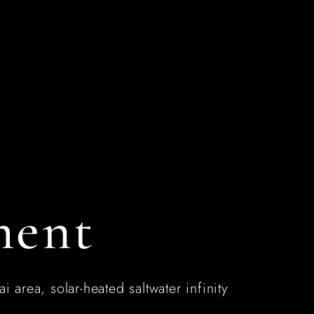
tacto
ESPAÑOL
ENGLISH
PROGRAMAR VISITA
ment
 area, solar-heated saltwater infinity