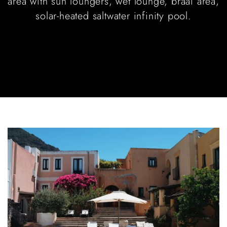
area with sun loungers, wet lounge, braai area,
solar-heated saltwater infinity pool.