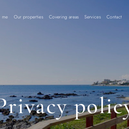
t me
Our properties
Covering areas
Services
Contact
Privacy polic